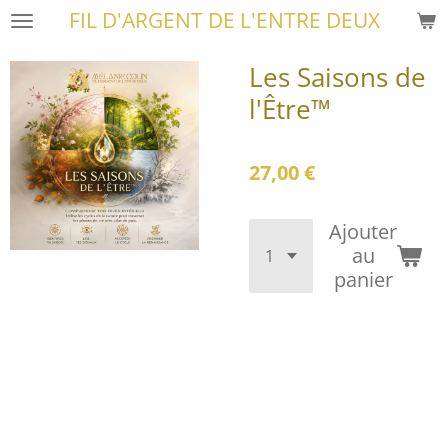
FIL D'ARGENT DE L'ENTRE DEUX
Passer
au
Les Saisons de
contenu
principal
l'Être™
27,00 €
Ajouter
au
panier